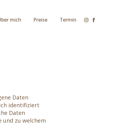
Über mich
Preise
Termin
gene Daten
h identifiziert
che Daten
ie und zu welchem