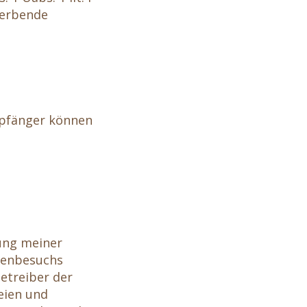
werbende
mpfänger können
rung meiner
itenbesuchs
Betreiber der
eien und