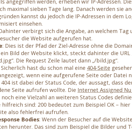
s angegriffen werden, erheben wir IP-Adressen. Die
ch maximal sieben Tage lang. Danach werden sie an
ründen kannst du jedoch die IP-Adressen in dem Log
misiert einsehen.
 Dahinter verbirgt sich die Angabe, an welchem Tag 
Besucher die Website aufgerufen hat.
e
: Dies ist der Pfad der Ziel-Adresse ohne die Doma
ein Bild der Website klickt, steckt dahinter die URL „
d.jpg“. Die Request Zeile lautet dann „/bild.jpg“.
: Sicherlich hast du schon mal eine
404-Seite
gesehen
ngezeigt, wenn eine aufgerufene Seite oder Datei 
404 ist dabei der Status Code, der aussagt, dass de
ene Seite aufrufen wollte. Die
Internet Assigned N
noch eine Vielzahl an weiteren Status Codes definier
 hilfreich sind: 200 bedeutet zum Beispiel OK – hier
ite also fehlerfrei aufrufen.
esponse Bodies
: Wenn der Besucher auf die Website
n herunter. Das sind zum Beispiel die Bilder und Te