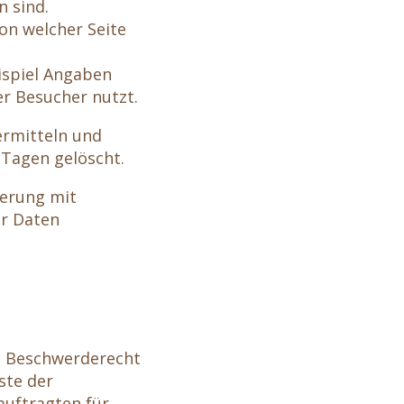
n sind.
von welcher Seite
ispiel Angaben
r Besucher nutzt.
ermitteln und
 Tagen gelöscht.
herung mit
er Daten
in Beschwerderecht
ste der
auftragten für