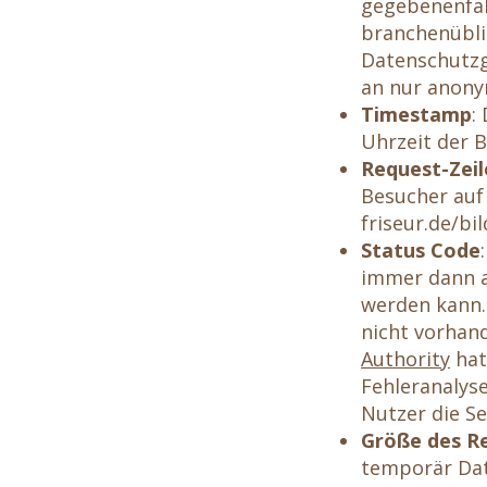
gegebenenfall
branchenübli
Datenschutzg
an nur anony
Timestamp
:
Uhrzeit der 
Request-Zeil
Besucher auf 
friseur.de/bil
Status Code
immer dann a
werden kann. 
nicht vorhand
Authority
hat 
Fehleranalyse
Nutzer die Se
Größe des R
temporär Date