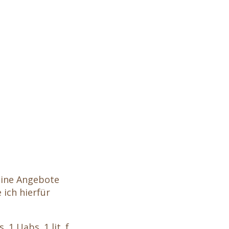
eine Angebote
 ich hierfür
 1 Uabs. 1 lit. f